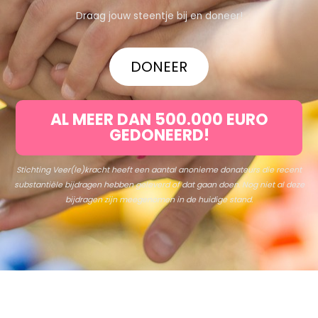
Draag jouw steentje bij en doneer!
DONEER
AL MEER DAN 500.000 EURO
GEDONEERD!
Stichting Veer(le)kracht heeft een aantal anonieme donateurs die recent
substantiële bijdragen hebben
geleverd
of dat gaan doen. Nog niet al deze
bijdragen zijn meegenomen in de huidige stand.